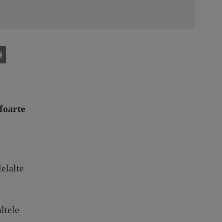
foarte
lelalte
altele