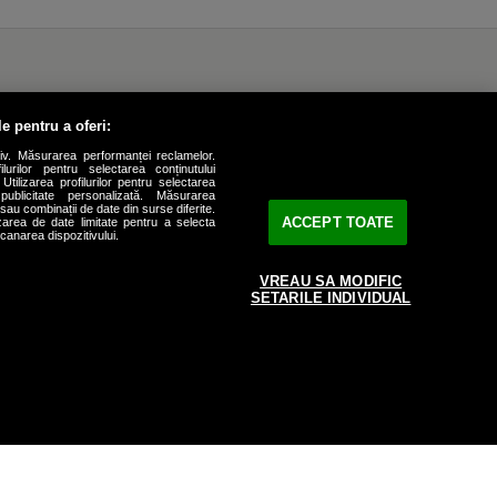
le pentru a oferi:
iv. Măsurarea performanței reclamelor.
ilurilor pentru selectarea conținutului
Utilizarea profilurilor pentru selectarea
 publicitate personalizată. Măsurarea
i sau combinații de date din surse diferite.
ACCEPT TOATE
lizarea de date limitate pentru a selecta
scanarea dispozitivului.
VREAU SA MODIFIC
SETARILE INDIVIDUAL
el de-al
Cum arată vila de lux pentru
ista,
care Cristina Șișcanu caută
ica și
menajeră. A fixat și salariul
lunar! E mult, e puțin?