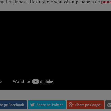
 mai rușinoase. Rezultatele s-au văzut pe tabela de
punc