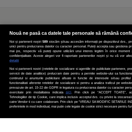
Nouă ne pasă ca datele tale personale să rămână confi
Noi și partenerii noștri
589
stocăm și/sau accesăm informații pe dispozitivul dvs., pre
unici pentru prelucrarea datelor cu caracter personal. Puteți accepta sau gestiona pre
mai jos, respectiv vă puteți opune utilizării unui interes legitim în orice moment
confidențialitate. Aceste alegeri vor fi raportate partenerilor noștri și nu vă vor afe
detalii
Top știri mondene
Noi si partenerii nostri (retelele de socializare si agentiile de publicitate partenere, pr
servicii de date analitice) prelucram date pentru a permite website-ului sa function
continutul si anunturile publicitare afisate in functie de interesele si/sau profilu
functionalitati aferente retelelor de socializare si pentru a analiza traficul pe website
prevazute de art. 15-22 din GDPR in legatura cu prelucrarea datelor cu caracter person
aici
exercitate prin modalitatea indicata
. Prin click pe “ACCEPT TOATE”, acce
Cea mai tare Dacia făcută
5 zodii
Tehnologiilor de tip Cookie, care implica inclusiv acceptul dvs. cu privire la stocarea
vreodată!
bani în
catre Vendor-ii cu care colaboram. Prin click pe “VREAU SA MODIFIC SETARILE IN
da lovi
preferintele in mod individual, mai putin cele legate de cookie strict necesare pentru fu