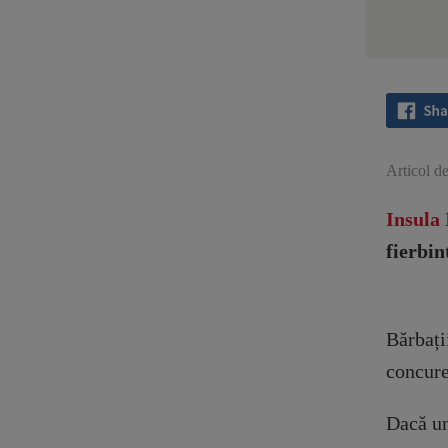
Articol d
Insula 
fierbin
Bărbații
concure
Dacă une