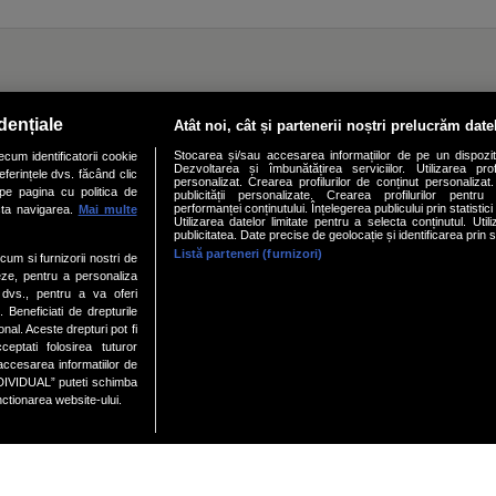
dențiale
Atât noi, cât și partenerii noștri prelucrăm date
Stocarea și/sau accesarea informațiilor de pe un dispozit
cum identificatorii cookie
Dezvoltarea și îmbunătățirea serviciilor. Utilizarea prof
ferințele dvs. făcând clic
personalizat. Crearea profilurilor de conținut personalizat. 
 pe pagina cu politica de
publicității personalizate. Crearea profilurilor pentru
performanței conținutului. Înțelegerea publicului prin statistic
cta navigarea.
Mai multe
Utilizarea datelor limitate pentru a selecta conținutul. Uti
publicitatea. Date precise de geolocație și identificarea prin 
Listă parteneri (furnizori)
ecum si furnizorii nostri de
eze, pentru a personaliza
l dvs., pentru a va oferi
. Beneficiati de drepturile
al. Aceste drepturi pot fi
ptati folosirea tuturor
 care vor avea noroc de
Cine e și cu ce se ocupă c
/accesarea informatiilor de
 2023. Nativii Pești vor
doilea soț al lui Nico! Sol
DIVIDUAL” puteti schimba
tura!
poze rare cu nepoțelul, fi
nctionarea website-ului.
soțul