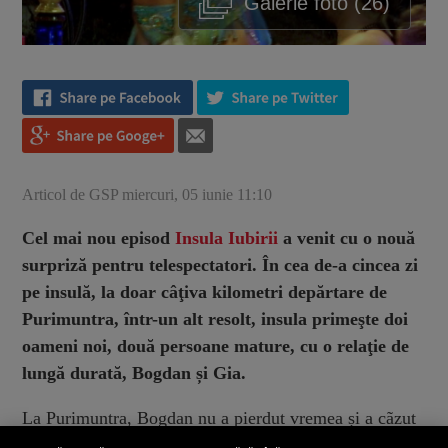
Galerie foto (26)
Articol de GSP miercuri, 05 iunie 11:10
Cel mai nou episod
Insula Iubirii
a venit cu o nouă
surpriză pentru telespectatori. În cea de-a cincea zi
pe insulă, la doar câţiva kilometri depărtare de
Purimuntra, într-un alt resolt, insula primeşte doi
oameni noi, două persoane mature, cu o relaţie de
lungă durată, Bogdan și Gia.
La Purimuntra, Bogdan nu a pierdut vremea și a cãzut
imediat în ispită nu cu una dintre fete, ci cu trei! Fără a