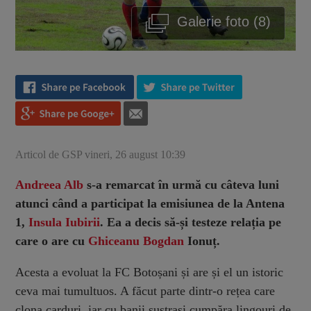
Galerie foto (8)
Articol de GSP vineri, 26 august 10:39
Andreea Alb
s-a remarcat în urmă cu câteva luni
atunci când a participat la emisiunea de la Antena
1,
Insula Iubirii
. Ea a decis să-și testeze relația pe
care o are cu
Ghiceanu Bogdan
Ionuț.
Acesta a evoluat la FC Botoșani și are și el un istoric
ceva mai tumultuos. A făcut parte dintr-o rețea care
clona carduri, iar cu banii sustrași cumpăra lingouri de