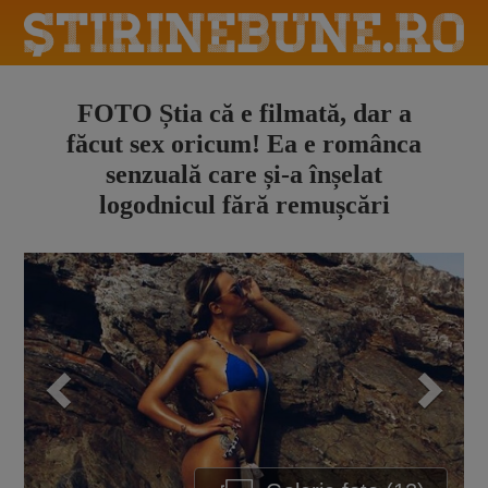
FOTO Știa că e filmată, dar a
făcut sex oricum! Ea e românca
senzuală care și-a înșelat
logodnicul fără remușcări