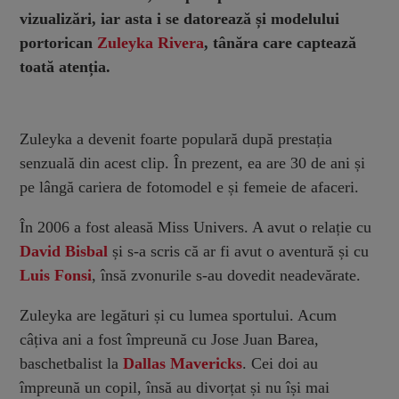
vizualizări, iar asta i se datorează și modelului
portorican
Zuleyka Rivera
, tânăra care captează
toată atenția.
Zuleyka a devenit foarte populară după prestația
senzuală din acest clip. În prezent, ea are 30 de ani și
pe lângă cariera de fotomodel e și femeie de afaceri.
În 2006 a fost aleasă Miss Univers. A avut o relație cu
David Bisbal
și s-a scris că ar fi avut o aventură și cu
Luis Fonsi
, însă zvonurile s-au dovedit neadevărate.
Zuleyka are legături și cu lumea sportului. Acum
câțiva ani a fost împreună cu Jose Juan Barea,
baschetbalist la
Dallas Mavericks
. Cei doi au
împreună un copil, însă au divorțat și nu își mai